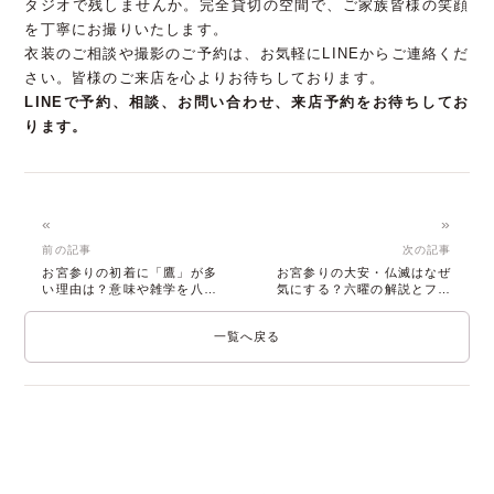
タジオで残しませんか。完全貸切の空間で、ご家族皆様の笑顔
を丁寧にお撮りいたします。
衣装のご相談や撮影のご予約は、お気軽にLINEからご連絡くだ
さい。皆様のご来店を心よりお待ちしております。
LINEで予約、相談、お問い合わせ、来店予約をお待ちしてお
ります。
«
»
前の記事
次の記事
お宮参りの初着に「鷹」が多
お宮参りの大安・仏滅はなぜ
い理由は？意味や雑学を八千
気にする？六曜の解説とフォ
華が解説
トアトリエ 八千華
一覧へ戻る