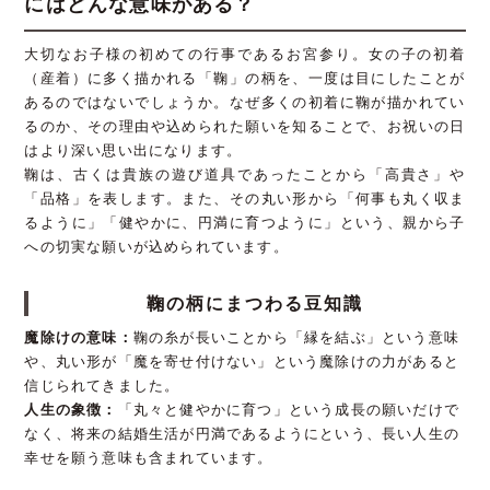
にはどんな意味がある？
大切なお子様の初めての行事であるお宮参り。女の子の初着
（産着）に多く描かれる「鞠」の柄を、一度は目にしたことが
あるのではないでしょうか。なぜ多くの初着に鞠が描かれてい
るのか、その理由や込められた願いを知ることで、お祝いの日
はより深い思い出になります。
鞠は、古くは貴族の遊び道具であったことから「高貴さ」や
「品格」を表します。また、その丸い形から「何事も丸く収ま
るように」「健やかに、円満に育つように」という、親から子
への切実な願いが込められています。
鞠の柄にまつわる豆知識
魔除けの意味：
鞠の糸が長いことから「縁を結ぶ」という意味
や、丸い形が「魔を寄せ付けない」という魔除けの力があると
信じられてきました。
人生の象徴：
「丸々と健やかに育つ」という成長の願いだけで
なく、将来の結婚生活が円満であるようにという、長い人生の
幸せを願う意味も含まれています。