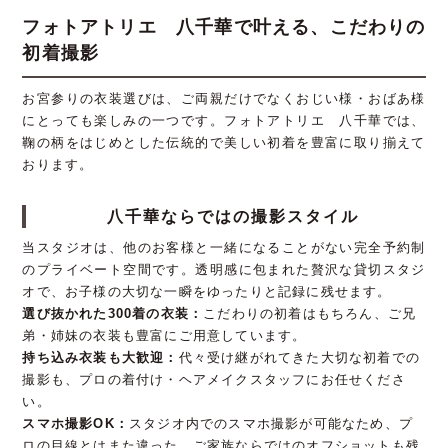
フォトアトリエ 八千華で叶える、こだわりの
初着撮影
お宮参りの衣装選びは、ご両親だけでなくおじい様・おばあ様
にとっても楽しみの一つです。フォトアトリエ 八千華では、
鞠の柄をはじめとした伝統的で美しい初着を豊富に取り揃えて
おります。
八千華ならではの撮影スタイル
当スタジオは、他のお客様と一緒になることがない完全予約制
のプライベート空間です。透明感に包まれた贅沢な貸切スタジ
オで、お子様の大切な一瞬をゆったりと記録に残せます。
選び抜かれた300着の衣装：
こだわりの初着はもちろん、ご兄
弟・姉妹の衣装も豊富にご用意しています。
持ち込み衣装も大歓迎：
代々受け継がれてきた大切な初着での
撮影も、プロの着付け・ヘアメイクスタッフにお任せくださ
い。
スマホ撮影OK：
スタジオ内でのスマホ撮影が可能なため、プ
ロの目線とはまた違った、ご家族ならではのオフショットも残