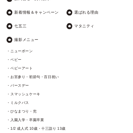
新着情報＆キャンペーン
選ばれる理由
七五三
マタニティ
撮影メニュー
・ニューボーン
・ベビー
・ベビーアート
・お宮参り・初節句・百日祝い
・バースデー
・スマッシュケーキ
・ミルクバス
・ひなまつり・兜
・入園入学・卒園卒業
・1/2 成人式 10歳・十三詣り 13歳