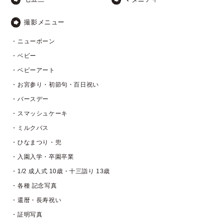
撮影メニュー
・ニューボーン
・ベビー
・ベビーアート
・お宮参り・初節句・百日祝い
・バースデー
・スマッシュケーキ
・ミルクバス
・ひなまつり・兜
・入園入学・卒園卒業
・1/2 成人式 10歳・十三詣り 13歳
・各種 記念写真
・還暦・長寿祝い
・証明写真