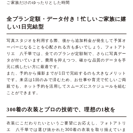
ご家族だけのゆったりとした時間
全プラン定額・データ付き！忙しいご家族に嬉
しい1日完結型
写真スタジオを利用する際、後から追加料金が発生して予算オ
ーバーになることを心配される方も多いでしょう。フォトアト
リエ 八千華では、全てのプランが定額制で、さらに写真デー
タが付いています。費用を抑えつつ、確かな品質のデータを手
元に残したい方に最適です。
また、予約から撮影までが1日で完結するのも大きなメリット
です。来店は1回のみで済むため、お仕事や育児で忙しいご両
親でも、ネット予約を活用してスムーズにスケジュールを組む
ことができます。
300着の衣装とプロの技術で、理想の1枚を
衣装にこだわりたいというご要望にお応えし、フォトアトリ
エ 八千華では選び抜かれた300着の衣装を取り揃えていま