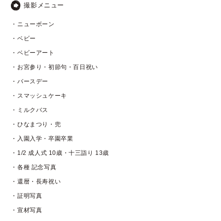
撮影メニュー
・ニューボーン
・ベビー
・ベビーアート
・お宮参り・初節句・百日祝い
・バースデー
・スマッシュケーキ
・ミルクバス
・ひなまつり・兜
・入園入学・卒園卒業
・1/2 成人式 10歳・十三詣り 13歳
・各種 記念写真
・還暦・長寿祝い
・証明写真
・宣材写真