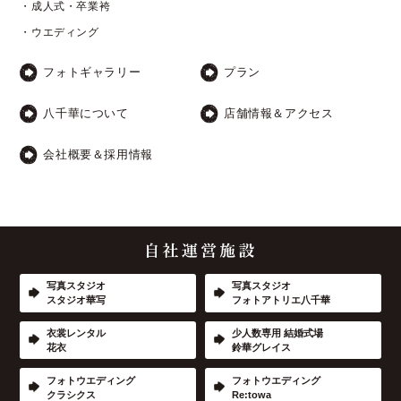
・成人式・卒業袴
・ウエディング
フォトギャラリー
プラン
八千華について
店舗情報＆アクセス
会社概要＆採用情報
写真スタジオ
写真スタジオ
スタジオ華写
フォトアトリエ八千華
衣裳レンタル
少人数専用 結婚式場
花衣
鈴華グレイス
フォトウエディング
フォトウエディング
クラシクス
Re:towa