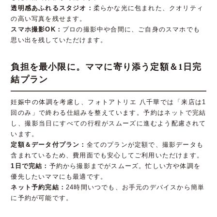
透明感あふれるスタジオ：
柔らかな光に包まれた、クオリティ
の高い写真を残せます。
スマホ撮影OK：
プロの撮影中や合間に、ご自身のスマホでも
思い出を残していただけます。
負担を最小限に。ママに寄り添う定額＆1日完
結プラン
妊娠中の体調を考慮し、フォトアトリエ 八千華では「来店は1
回のみ」で終わる仕組みを整えています。予約はネットで完結
し、撮影当日にすべての行程がスムーズに進むよう配慮されて
います。
定額＆データ付プラン：
全てのプランが定額で、撮影データも
含まれているため、費用面でも安心してご利用いただけます。
1日で完結：
予約から撮影までがスムーズ。忙しい方や体調を
優先したいママにも最適です。
ネット予約完結：
24時間いつでも、お手元のデバイスから簡単
に予約が可能です。