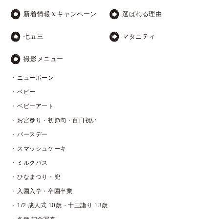
新着情報＆キャンペーン
選ばれる理由
七五三
マタニティ
撮影メニュー
・ニューボーン
・ベビー
・ベビーアート
・お宮参り・初節句・百日祝い
・バースデー
・スマッシュケーキ
・ミルクバス
・ひなまつり・兜
・入園入学・卒園卒業
・1/2 成人式 10歳・十三詣り 13歳