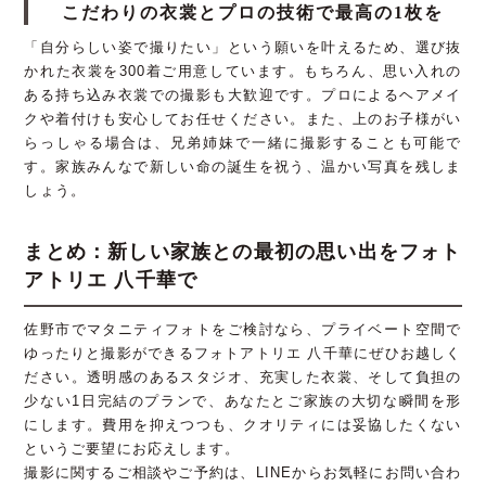
こだわりの衣裳とプロの技術で最高の1枚を
「自分らしい姿で撮りたい」という願いを叶えるため、選び抜
かれた衣裳を300着ご用意しています。もちろん、思い入れの
ある持ち込み衣裳での撮影も大歓迎です。プロによるヘアメイ
クや着付けも安心してお任せください。また、上のお子様がい
らっしゃる場合は、兄弟姉妹で一緒に撮影することも可能で
す。家族みんなで新しい命の誕生を祝う、温かい写真を残しま
しょう。
まとめ：新しい家族との最初の思い出をフォト
アトリエ 八千華で
佐野市でマタニティフォトをご検討なら、プライベート空間で
ゆったりと撮影ができるフォトアトリエ 八千華にぜひお越しく
ださい。透明感のあるスタジオ、充実した衣裳、そして負担の
少ない1日完結のプランで、あなたとご家族の大切な瞬間を形
にします。費用を抑えつつも、クオリティには妥協したくない
というご要望にお応えします。
撮影に関するご相談やご予約は、LINEからお気軽にお問い合わ