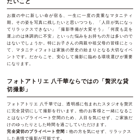
たいこと
お腹の中に新しい命が宿る、一生に一度の貴重なマタニティ
期。その姿を写真に残したいと思いつつも、「人目が気になっ
てリラックスできない」「撮影準備が大変そう」「何度も足を
運ぶのは体調的に不安」といった悩みをお持ちの方は多いので
はないでしょうか。特にお子さんの両親や祖父母の皆様にとっ
て、マタニティフォトは家族の歴史の始まりとなる大切なイベ
ントです。だからこそ、安心して撮影に臨める環境選びが重要
になります。
フォトアトリエ 八千華ならではの「贅沢な貸
切撮影」
フォトアトリエ 八千華では、透明感に包まれたスタジオを贅沢
に完全貸切にして撮影を行います。他のお客様と一緒になるこ
とはないプライベート空間のため、人目を気にせず、ご家族だ
けのゆったりとした時間を過ごしていただけます。
完全貸切のプライベート空間：
他の方を気にせず、リラックス
した表情で撮影が可能です。