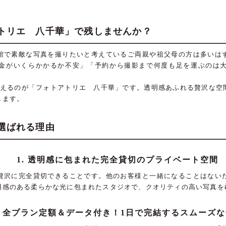
トリエ 八千華」で残しませんか？
館で素敵な写真を撮りたいと考えているご両親や祖父母の方は多いは
金がいくらかかるか不安」「予約から撮影まで何度も足を運ぶのは
叶えるのが「フォトアトリエ 八千華」です。透明感あふれる贅沢な空
します。
選ばれる理由
1. 透明感に包まれた完全貸切のプライベート空間
贅沢に完全貸切できることです。他のお客様と一緒になることはない
明感のある柔らかな光に包まれたスタジオで、クオリティの高い写真を
2. 全プラン定額＆データ付き！1日で完結するスムーズ