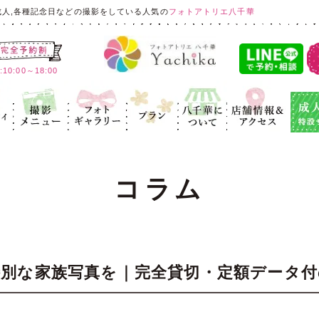
成人,各種記念日などの撮影をしている人気の
フォトアトリエ八千華
:00～18:00
ィ
記念写真
フォトギャラ
プラン
八千華につ
店舗情報＆ア
成人式
リー
いて
クセス
コラム
別な家族写真を｜完全貸切・定額データ付