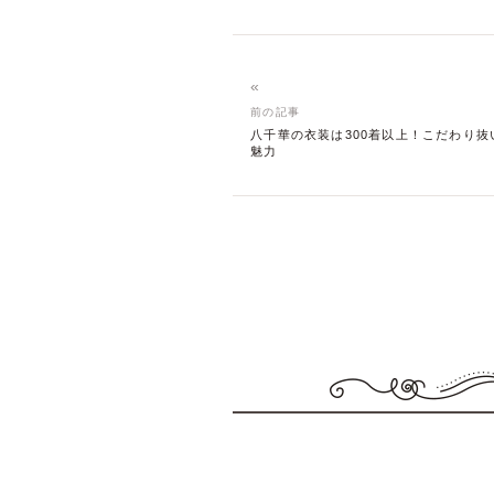
«
前の記事
八千華の衣装は300着以上！こだわり抜
魅力