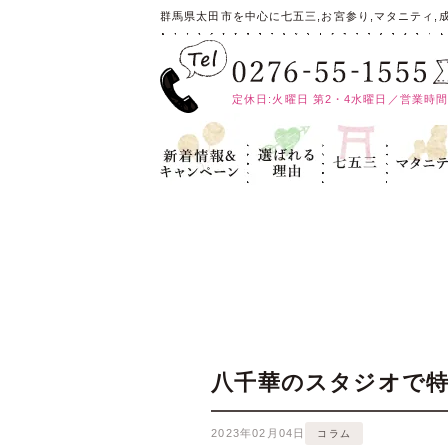
群馬県太田市を中心に七五三,お宮参り,マタニティ,
定休日:火曜日 第2・4水曜日／営業時間:10
新着情報＆キ
選ばれる理
七五三
マタニテ
ャンペーン
由
八千華のスタジオで特
2023年02月04日
コラム