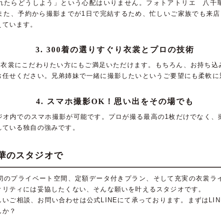
れたらどうしよう」という心配はいりません。フォトアトリエ 八千
また、予約から撮影までが1日で完結するため、忙しいご家族でも来店
えています。
3. 300着の選りすぐり衣裳とプロの技術
び、衣裳にこだわりたい方にもご満足いただけます。もちろん、お持ち込
お任せください。兄弟姉妹で一緒に撮影したいというご要望にも柔軟に
4. スマホ撮影OK！思い出をその場でも
ジオ内でのスマホ撮影が可能です。プロが撮る最高の1枚だけでなく、
れている独自の強みです。
華のスタジオで
切のプライベート空間、定額データ付きプラン、そして充実の衣裳ラ
オリティには妥協したくない、そんな願いを叶えるスタジオです。
いご相談、お問い合わせは公式LINEにて承っております。まずはLI
んか？