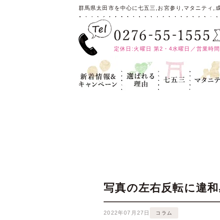
群馬県太田市を中心に七五三,お宮参り,マタニティ,
定休日:火曜日 第2・4水曜日／営業時間:10
新着情報＆キ
選ばれる理
七五三
マタニテ
ャンペーン
由
写真の左右反転に違和
2022年07月27日
コラム