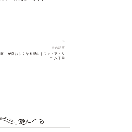
»
次の記事
の顔」が愛おしくなる理由｜フォトアトリ
エ 八千華