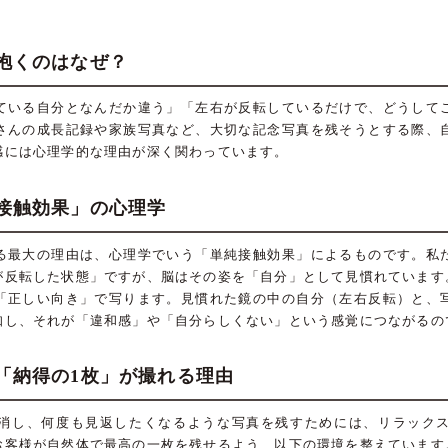
抱くのはなぜ？
ている自分となんだか違う」「左右が反転しているだけで、どうして
さんの成長記録や家族写真など、大切な記念写真を残そうとする際、
感には心理学的な理由が深く関わっています。
接触効果」の心理学
る最大の理由は、心理学でいう「単純接触効果」によるものです。私
が反転した状態」ですが、脳はその姿を「自分」として見慣れています
「正しい向き」で写ります。見慣れた鏡の中の自分（左右反転）と、
知し、それが「違和感」や「自分らしくない」という感覚につながるの
「納得の1枚」が撮れる理由
消し、何度も見返したくなるような写真を残すためには、リラック
お客様が自然体で最高の一枚を残せるよう、以下の環境を整えています