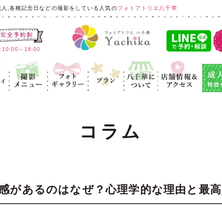
成人,各種記念日などの撮影をしている人気の
フォトアトリエ八千華
:00～18:00
ィ
記念写真
フォトギャラ
プラン
八千華につ
店舗情報＆ア
成人式
リー
いて
クセス
コラム
感があるのはなぜ？心理学的な理由と最高