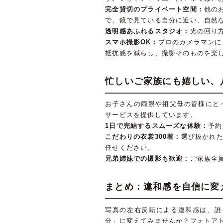
完全貸切のプライベート空間：
他の
で、鏡で見ている自分に近い、自然
透明感あふれるスタジオ：
光の回り
スマホ撮影OK：
プロのカメラマンに
抵抗感を減らし、撮影そのものを楽
忙しいご家族にも嬉しい、
お子さんの両親や祖父母の皆様にと
サービスを提供しています。
1日で完結するスムーズな体験：
予約
こだわりの衣裳300着：
選び抜かれ
任せください。
兄弟姉妹での撮影も歓迎：
ご家族全
まとめ：違和感を自信に変
写真の左右反転による違和感は、誰
分」に変えてみませんか？フォトア