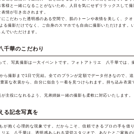
お客様と一緒になることがないため、人目を気にせずリラックスして撮
な表情が引き出されます。
方にこだわった透明感のある空間で、肌のトーンや表情を美しく、クオ
よる撮影だけでなく、ご自身のスマホでも自由に撮影いただけます。
しんでいただけます。
八千華のこだわり
って、写真撮影は一大イベントです。フォトアトリエ 八千華では、
から撮影まで1日で完結。全てのプランが定額でデータ付きなので、
た豊富な衣裳から、自分に似合う一着を見つけられます。持ち込み衣裳
員が主役になれるよう、兄弟姉妹一緒の撮影も柔軟に対応いたします。
える記念写真を
もが抱く心理的な現象です。だからこそ、信頼できるプロの手を借
トリエ 八千華は、透明感あふれる貸切スタジオで、あなたとご家族の