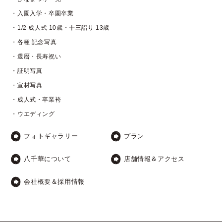
・入園入学・卒園卒業
・1/2 成人式 10歳・十三詣り 13歳
・各種 記念写真
・還暦・長寿祝い
・証明写真
・宣材写真
・成人式・卒業袴
・ウエディング
フォトギャラリー
プラン
八千華について
店舗情報＆アクセス
会社概要＆採用情報