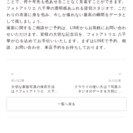
ことで、何十年先も色あせることなく見返すことができます。
フォトアトリエ 八千華の透明感あふれる貸切スタジオで、こだ
わりの衣裳に身を包み、今しか撮れない最高の瞬間をデータと
して残しましょう。
撮影に関するご相談やご予約は、LINEからお気軽にお問い合わ
せいただけます。皆様の大切な記念日を、フォトアトリエ 八千
華が心を込めてお手伝いいたします。まずはLINEで予約、相
談、お問い合わせ、来店予約をお待ちしております。
«
»
前の記事
次の記事
大切な家族写真の保存方法
クラウドの使い方は？写真ス
は？フォトアトリエ 八千華
タジオのデータを大切に保
が教えるコツ
管・共有する方法
一覧へ戻る