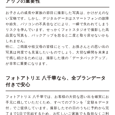
アップの重要性
お子さんの成長や家族の節目に撮影した写真は、かけがえのな
い宝物です。しかし、デジタルデータはスマートフォンの故障
や紛失、パソコンの不具合などにより、一瞬で失われてしまう
リスクを孕んでいます。せっかくフォトスタジオで撮影した高
品質な写真も、バックアップを怠ると二度と取り戻せないかも
しれません。
特に、ご両親や祖父母の皆様にとって、お孫さんとの思い出の
写真は何度でも見返したいものでしょう。大切な瞬間を未来ま
で残し続けるためには、撮影した後の「データバックアップ」
が非常に重要になります。
フォトアトリエ 八千華なら、全プランデータ
付きで安心
フォトアトリエ 八千華では、お客様の大切な思い出を確実にお
手元に残していただくため、すべてのプランを「定額＆データ
付」でご提供しています。撮影したその日のうちに予約から完
了まで1日で完結するため、お忙しいご家族でも負担なくご利