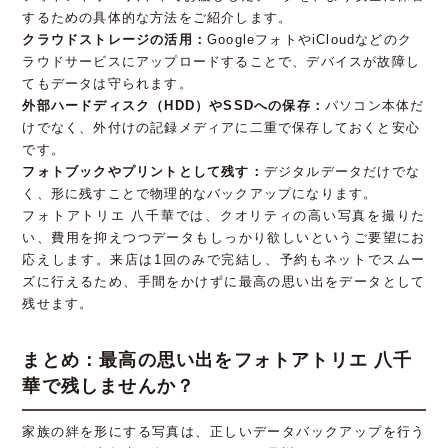
するための具体的な方法をご紹介します。
クラウドストレージの活用：
GoogleフォトやiCloudなどのク
ラウドサービスにアップロードすることで、デバイスが故障し
てもデータは守られます。
外部ハードディスク（HDD）やSSDへの保存：
パソコン本体だ
けでなく、外付けの記録メディアに二重で保存しておくと安心
です。
フォトブックやプリントとして残す：
デジタルデータだけでな
く、形に残すことで物理的なバックアップになります。
フォトアトリエ 八千華では、クオリティの高い写真を撮りた
い、費用を抑えつつデータもしっかり欲しいというご要望にお
応えします。来店は1回のみで完結し、予約もネットでスムー
ズに行えるため、手間をかけずに最高の思い出をデータとして
残せます。
まとめ：最高の思い出をフォトアトリエ 八千
華で残しませんか？
家族の絆を形にする写真は、正しいデータバックアップを行う