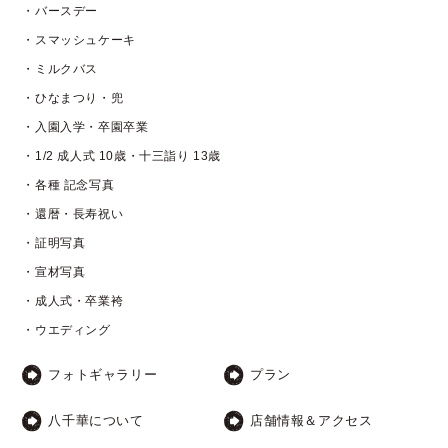
・バースデー
・スマッシュケーキ
・ミルクバス
・ひなまつり・兜
・入園入学・卒園卒業
・1/2 成人式 10歳・十三詣り 13歳
・各種 記念写真
・還暦・長寿祝い
・証明写真
・宣材写真
・成人式・卒業袴
・ウエディング
フォトギャラリー
プラン
八千華について
店舗情報＆アクセス