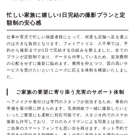
忙しい家族に嬉しい1日完結の撮影プランと定
額制の安心感
仕事や育児で忙しい保護者様にとって、何度も店舗へ足を運ぶ
のは大きな負担となります。フォトアトリエ 八千華では、予
約から撮影までが1日で完結する仕組みを整えました。全ての
プランが定額制であり、データも付帯しているため、追加費用
の心配をせずに撮影に臨めます。費用を抑えつつ、質の高いサ
ービスを受けたいというニーズに応える体制を構築いたしまし
た。
ご家族の要望に寄り添う充実のサポート体制
ヘアメイクや着付けは専門のスタッフが担当するため、事前の
準備を最小限に抑えられます。兄弟姉妹で一緒に撮影したいと
いったご要望にも柔軟に対応可能です。スタジオ内でのスマホ
撮影も許可しており、プロのカメラマンによる写真とは別に、
ご自身のスマートフォンでも思い出を残せます。ネット予約で
手続きが完結する利便性も、多くの方に支持される理由の一つ