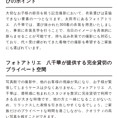
びのポイント
大切なお子様の節目を祝う記念撮影において、衣装選びは妥協
できない要素の一つとなります。太田市にあるフォトアトリ
エ 八千華では、選び抜かれた300着の衣装を用意いたしまし
た。事前に衣装見学を行うことで、当日のイメージを具体的に
膨らませることが可能です。持ち込み衣装での撮影にも対応し
ており、代々受け継がれてきた着物での撮影を希望するご家族
にも選ばれています。
フォトアトリエ 八千華が提供する完全貸切の
プライベート空間
写真館での撮影中、他のお客様の視線が気になり、お子様が緊
張してしまうケースは少なくありません。フォトアトリエ 八
千華は、透明感に包まれたスタジオを贅沢に完全貸切で利用で
きる点が大きな特徴です。他の方と一緒になることがないた
め、リラックスした表情を引き出しやすくなるでしょう。ご家
族だけのプライベートな時間を過ごしながら、クオリティの高
い写真を残すことができます。