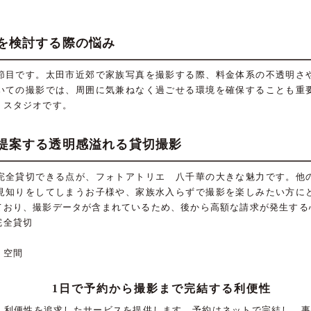
を検討する際の悩み
節目です。太田市近郊で家族写真を撮影する際、料金体系の不透明さ
いての撮影では、周囲に気兼ねなく過ごせる環境を確保することも重
うスタジオです。
提案する透明感溢れる貸切撮影
完全貸切できる点が、フォトアトリエ 八千華の大きな魅力です。他
見知りをしてしまうお子様や、家族水入らずで撮影を楽しみたい方に
ており、撮影データが含まれているため、後から高額な請求が発生する
完全貸切
ト空間
1日で予約から撮影まで完結する利便性
、利便性を追求したサービスを提供します。予約はネットで完結し、事