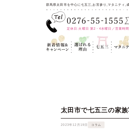
群馬県太田市を中心に七五三,お宮参り,マタニティ,
定休日:火曜日 第2・4水曜日／営業時間:10
新着情報＆キ
選ばれる理
七五三
マタニテ
ャンペーン
由
太田市で七五三の家族
2023年12月19日
コラム