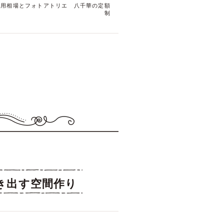
費用相場とフォトアトリエ 八千華の定額
制
き出す空間作り