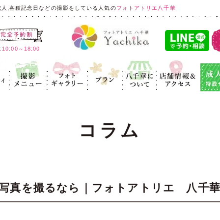
成人,各種記念日などの撮影をしている人気の
フォトアトリエ八千華
:00～18:00
ィ
記念写真
フォトギャラ
プラン
八千華につ
店舗情報＆ア
成人式
リー
いて
クセス
コラム
写真を撮るなら｜フォトアトリエ 八千