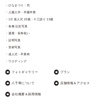
・ひなまつり・兜
・入園入学・卒園卒業
・1/2 成人式 10歳・十三詣り 13歳
・各種 記念写真
・還暦・長寿祝い
・証明写真
・宣材写真
・成人式・卒業袴
・ウエディング
フォトギャラリー
プラン
八千華について
店舗情報＆アクセス
会社概要＆採用情報