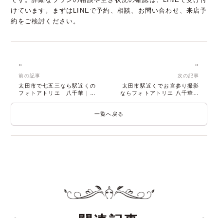
です。詳細なプランの相談や空き状況の確認は、LINEで受け付
けています。まずはLINEで予約、相談、お問い合わせ、来店予
約をご検討ください。
«
»
前の記事
次の記事
太田市で七五三なら駅近くの
太田市駅近くでお宮参り撮影
フォトアトリエ 八千華｜貸
ならフォトアトリエ 八千華の
切空間で特別な1日を
貸切空間
一覧へ戻る