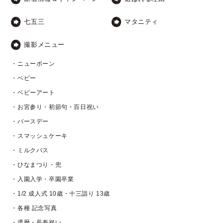
七五三
マタニティ
撮影メニュー
・ニューボーン
・ベビー
・ベビーアート
・お宮参り・初節句・百日祝い
・バースデー
・スマッシュケーキ
・ミルクバス
・ひなまつり・兜
・入園入学・卒園卒業
・1/2 成人式 10歳・十三詣り 13歳
・各種 記念写真
・還暦・長寿祝い