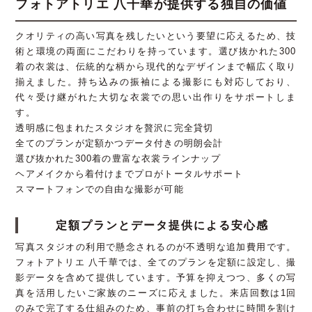
フォトアトリエ 八千華が提供する独自の価値
クオリティの高い写真を残したいという要望に応えるため、技
術と環境の両面にこだわりを持っています。選び抜かれた300
着の衣裳は、伝統的な柄から現代的なデザインまで幅広く取り
揃えました。持ち込みの振袖による撮影にも対応しており、
代々受け継がれた大切な衣裳での思い出作りをサポートしま
す。
透明感に包まれたスタジオを贅沢に完全貸切
全てのプランが定額かつデータ付きの明朗会計
選び抜かれた300着の豊富な衣裳ラインナップ
ヘアメイクから着付けまでプロがトータルサポート
スマートフォンでの自由な撮影が可能
定額プランとデータ提供による安心感
写真スタジオの利用で懸念されるのが不透明な追加費用です。
フォトアトリエ 八千華では、全てのプランを定額に設定し、撮
影データを含めて提供しています。予算を抑えつつ、多くの写
真を活用したいご家族のニーズに応えました。来店回数は1回
のみで完了する仕組みのため、事前の打ち合わせに時間を割け