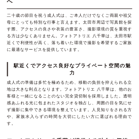
へ
二十歳の節目を祝う成人式は、ご本人だけでなくご両親や祖父
母にとっても特別な行事と言えます。太田市周辺で写真館を探
す際、アクセスの良さや衣装の豊富さ、撮影環境の質を重視す
る方は少なくありません。フォトアトリエ 八千華は、太田市駅
近くで利便性が高く、落ち着いた環境で撮影を希望するご家族
に最適なサービスを提供しています。
駅近くでアクセス良好なプライベート空間の魅
力
成人式の準備は多忙を極めるため、移動の負担を抑えられる立
地は大きな利点となります。フォトアトリエ 八千華は、他のお
客様と一緒になることのない完全貸切制を採用しました。透明
感あふれる光に包まれたスタジオを独占し、周囲の目を気にせ
ず撮影に集中できる環境を整えています。人見知りをされる方
や、家族水入らずの時間を大切にしたい方に選ばれる理由で
す。