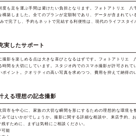
何度も足を運ぶ手間は避けたい負担となります。フォトアトリエ 八
を構築しました。全てのプランが定額制であり、データが含まれてい
のみで完了し、予約もネットで完結する利便性は、現代のライフスタイ
充実したサポート
に撮影を楽しめる点は大きな喜びとなるはずです。フォトアトリエ 
る時間を大切にしています。スタジオ内でのスマホ撮影が許可されて
いポイント。クオリティの高い写真を求めつつ、費用を抑えて納得の
叶える理想の記念撮影
太田市を中心に、家族の大切な瞬間を形にするための理想的な環境を
てみてはいかがでしょうか。撮影に関する詳細な相談や、来店予約、お問
で残すために、まずは気軽にご相談ください。
が可能