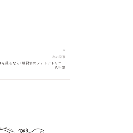
»
次の記事
真を撮るなら1組貸切のフォトアトリエ
八千華