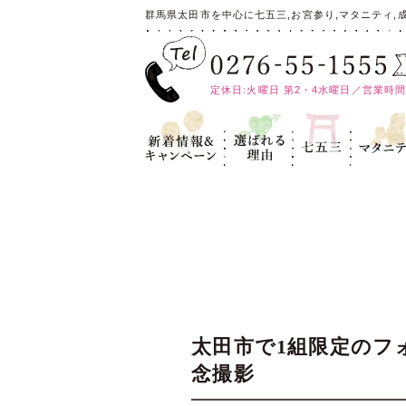
群馬県太田市を中心に七五三,お宮参り,マタニティ,
定休日:火曜日 第2・4水曜日／営業時間:10
新着情報＆キ
選ばれる理
七五三
マタニテ
ャンペーン
由
太田市で1組限定のフ
念撮影