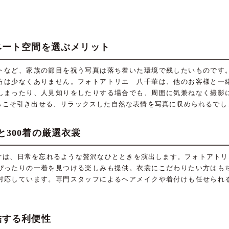
ベート空間を選ぶメリット
トなど、家族の節目を祝う写真は落ち着いた環境で残したいものです
方は少なくありません。フォトアトリエ 八千華は、他のお客様と一
しまったり、人見知りをしたりする場合でも、周囲に気兼ねなく撮影
らこそ引き出せる、リラックスした自然な表情を写真に収められるでし
300着の厳選衣裳
オは、日常を忘れるような贅沢なひとときを演出します。フォトアトリエ
ぴったりの一着を見つける楽しみも提供。衣裳にこだわりたい方はも
対応しています。専門スタッフによるヘアメイクや着付けも任せられ
結する利便性