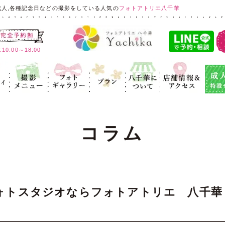
成人,各種記念日などの撮影をしている人気の
フォトアトリエ八千華
:00～18:00
ィ
記念写真
フォトギャラ
プラン
八千華につ
店舗情報＆ア
成人式
リー
いて
クセス
コラム
ォトスタジオならフォトアトリエ 八千華