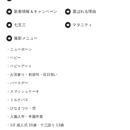
新着情報＆キャンペーン
選ばれる理由
七五三
マタニティ
撮影メニュー
・ニューボーン
・ベビー
・ベビーアート
・お宮参り・初節句・百日祝い
・バースデー
・スマッシュケーキ
・ミルクバス
・ひなまつり・兜
・入園入学・卒園卒業
・1/2 成人式 10歳・十三詣り 13歳