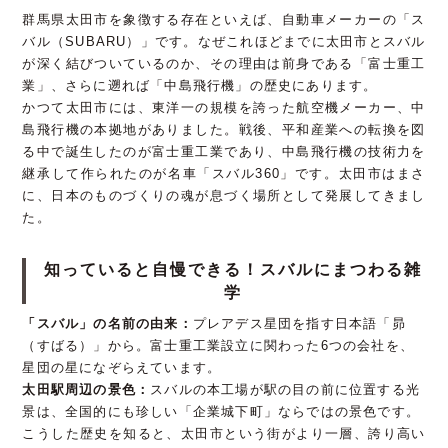
群馬県太田市を象徴する存在といえば、自動車メーカーの「ス
バル（SUBARU）」です。なぜこれほどまでに太田市とスバル
が深く結びついているのか、その理由は前身である「富士重工
業」、さらに遡れば「中島飛行機」の歴史にあります。
かつて太田市には、東洋一の規模を誇った航空機メーカー、中
島飛行機の本拠地がありました。戦後、平和産業への転換を図
る中で誕生したのが富士重工業であり、中島飛行機の技術力を
継承して作られたのが名車「スバル360」です。太田市はまさ
に、日本のものづくりの魂が息づく場所として発展してきまし
た。
知っていると自慢できる！スバルにまつわる雑
学
「スバル」の名前の由来：
プレアデス星団を指す日本語「昴
（すばる）」から。富士重工業設立に関わった6つの会社を、
星団の星になぞらえています。
太田駅周辺の景色：
スバルの本工場が駅の目の前に位置する光
景は、全国的にも珍しい「企業城下町」ならではの景色です。
こうした歴史を知ると、太田市という街がより一層、誇り高い