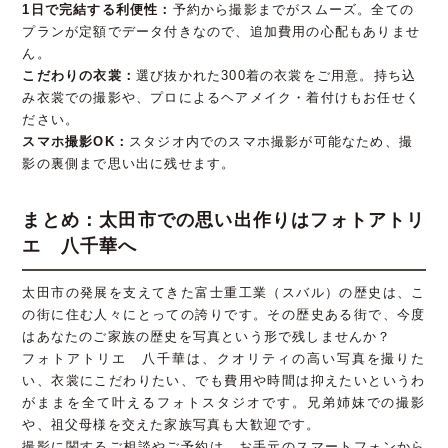
1日で完結する利便性：
予約から撮影までがスムーズ。全ての
プランが定額でデータ付きなので、追加費用の心配もありませ
ん。
こだわりの衣裳：
選び抜かれた300着の衣裳をご用意。持ち込
み衣裳での撮影や、プロによるヘアメイク・着付けもお任せく
ださい。
スマホ撮影OK：
スタジオ内でのスマホ撮影が可能なため、撮
影の裏側まで思い出に残せます。
まとめ：太田市での思い出作りはフォトアトリ
エ 八千華へ
太田市の発展を支えてきた富士重工業（スバル）の歴史は、こ
の街に住む人々にとっての誇りです。その歴史ある街で、今度
はあなたのご家族の歴史を写真という形で残しませんか？
フォトアトリエ 八千華は、クオリティの高い写真を撮りた
い、衣裳にこだわりたい、でも費用や時間は抑えたいというわ
がままを全て叶えるフォトスタジオです。兄弟姉妹での撮影
や、祖父母様を交えた家族写真も大歓迎です。
撮影に関するご相談やご予約は、お手元のスマートフォンから