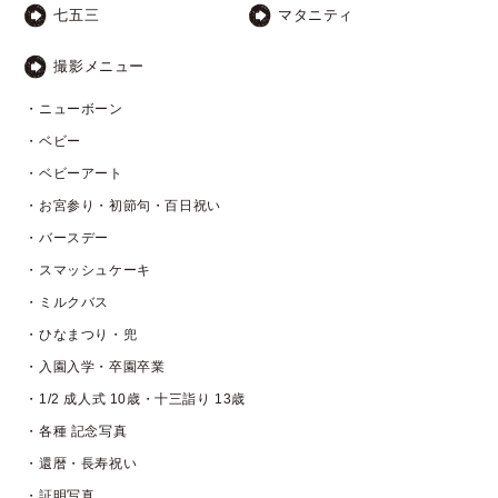
七五三
マタニティ
撮影メニュー
・ニューボーン
・ベビー
・ベビーアート
・お宮参り・初節句・百日祝い
・バースデー
・スマッシュケーキ
・ミルクバス
・ひなまつり・兜
・入園入学・卒園卒業
・1/2 成人式 10歳・十三詣り 13歳
・各種 記念写真
・還暦・長寿祝い
・証明写真