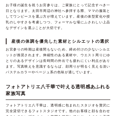
お子様の誕生を祝うお宮参りは、ご家族にとって記念すべき一
日となります。太田市周辺の神社へ参拝する際、ママの服装と
してワンピースを選ぶ方が増えています。産後の体型変化や授
乳のしやすさを考慮しつつ、フォーマルな場にふさわしい上品
なデザインを選ぶことが大切です。
産後の体調を優先した素材とシルエットの選択
お宮参りの時期は産後間もないため、締め付けの少ないシルエ
ットが推奨されます。伸縮性のある素材や、ウエスト周りにゆ
とりのあるデザインは長時間の外出でも疲れにくい利点があり
ます。写真映えを意識するならば、顔周りが明るく見える淡い
パステルカラーやベージュ系の色味が適しています。
フォトアトリエ八千華で叶える透明感あふれる
家族写真
フォトアトリエ八千華は、透明感に包まれたスタジオを贅沢に
完全貸切できるフォトスタジオです。他のお客様と顔を合わせ