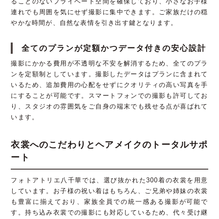
ることのないプライベート空間を確保しており、小さなお子様
連れでも周囲を気にせず撮影に集中できます。ご家族だけの穏
やかな時間が、自然な表情を引き出す鍵となります。
全てのプランが定額かつデータ付きの安心設計
撮影にかかる費用が不透明な不安を解消するため、全てのプラ
ンを定額制としています。撮影したデータはプランに含まれて
いるため、追加費用の心配をせずにクオリティの高い写真を手
にすることが可能です。スマートフォンでの撮影も許可してお
り、スタジオの雰囲気をご自身の端末でも残せる点が喜ばれて
います。
衣裳へのこだわりとヘアメイクのトータルサポ
ート
フォトアトリエ八千華では、選び抜かれた300着の衣裳を用意
しています。お子様の祝い着はもちろん、ご兄弟や姉妹の衣裳
も豊富に揃えており、家族全員での統一感ある撮影が可能で
す。持ち込み衣裳での撮影にも対応しているため、代々受け継