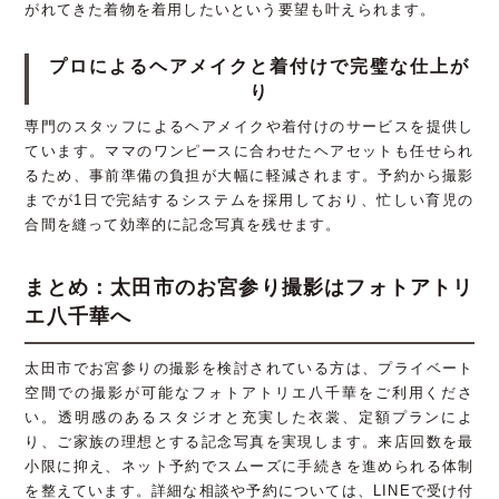
がれてきた着物を着用したいという要望も叶えられます。
プロによるヘアメイクと着付けで完璧な仕上が
り
専門のスタッフによるヘアメイクや着付けのサービスを提供し
ています。ママのワンピースに合わせたヘアセットも任せられ
るため、事前準備の負担が大幅に軽減されます。予約から撮影
までが1日で完結するシステムを採用しており、忙しい育児の
合間を縫って効率的に記念写真を残せます。
まとめ：太田市のお宮参り撮影はフォトアトリ
エ八千華へ
太田市でお宮参りの撮影を検討されている方は、プライベート
空間での撮影が可能なフォトアトリエ八千華をご利用くださ
い。透明感のあるスタジオと充実した衣裳、定額プランによ
り、ご家族の理想とする記念写真を実現します。来店回数を最
小限に抑え、ネット予約でスムーズに手続きを進められる体制
を整えています。詳細な相談や予約については、LINEで受け付