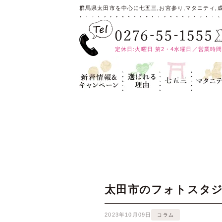
群馬県太田市を中心に七五三,お宮参り,マタニティ,
定休日:火曜日 第2・4水曜日／営業時間:10
新着情報＆キ
選ばれる理
七五三
マタニテ
ャンペーン
由
太田市のフォトスタジ
2023年10月09日
コラム