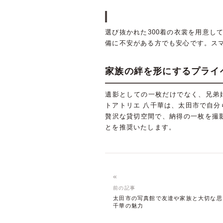
選び抜かれた300着の衣裳を用意
備に不安がある方でも安心です。ス
家族の絆を形にするプライ
遺影としての一枚だけでなく、兄弟
トアトリエ 八千華は、太田市で自
贅沢な貸切空間で、納得の一枚を撮
とを推奨いたします。
«
前の記事
太田市の写真館で友達や家族と大切な思
千華の魅力