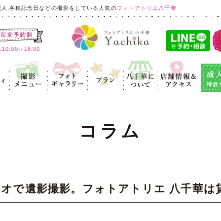
成人,各種記念日などの撮影をしている人気の
フォトアトリエ八千華
:00～18:00
ィ
記念写真
フォトギャラ
プラン
八千華につ
店舗情報＆ア
成人式
リー
いて
クセス
コラム
オで遺影撮影。フォトアトリエ 八千華は