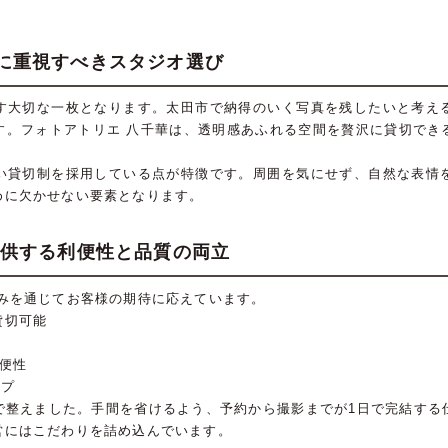
に重視すべきスタジオ選び
す大切な一枚となります。太田市で納得のいく写真を残したいと考え
す。フォトアトリエ 八千華は、透明感あふれる空間を贅沢に貸切でき
い貸切制を採用している点が特徴です。周囲を気にせず、自然な表情
めに欠かせない要素となります。
提供する利便性と品質の両立
強みを通じてお客様の期待に応えています。
貸切可能
便性
ップ
で整えました。手間を省けるよう、予約から撮影までが1日で完結する
営にはこだわりを詰め込んでいます。