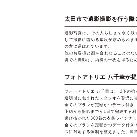
太田市で遺影撮影を行う際
遺影写真は、その人らしさを永く残
して撮影に臨める環境が求められま
の方に選ばれています。
他のお客様と顔を合わせることのな
境での撮影は、納得の一枚を得るた
フォトアトリエ 八千華が
フォトアトリエ 八千華は、以下の
透明感に包まれたスタジオを贅沢に
全てのプランが定額かつデータ付き
予約から撮影までが1日で完結する利
選び抜かれた300着の衣裳ラインナ
全てのプランを定額かつデータ付き
ズに対応する体制を整えました。運