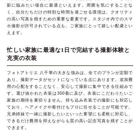
影に臨みたい場合に最適といえます。周囲を気にすることな
く、自分たちだけの特別な時間を過ごせる環境は、クオリティ
の高い写真を残すための重要な要素です。スタジオ内でのスマ
ホ撮影が許可されている点も、ご家族にとって嬉しい配慮とい
えます。
忙しい家族に最適な1日で完結する撮影体験と
充実の衣装
フォトアトリエ 八千華の大きな強みは、全てのプランが定額で
あり、撮影データがセットになっている点にあります。追加費
用の心配をすることなく、安心して撮影に集中できる仕組みで
す。選び抜かれた衣装は300着に及び、衣装にこだわりたいご
家族の期待を裏切りません。持ち込み衣装での撮影にも対応し
ており、ヘアメイクや着付けもプロに任せることが可能です。
兄弟姉妹で一緒に撮影したいといった要望にも柔軟に対応し、
できるだけ費用を抑えながらも質の高い記念写真を残すことが
できます。