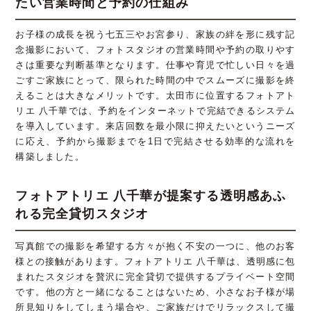
たい営業時間と予約の仕組み
お子様の成長を祝う七五三やお宮参り、家族の絆を形に残す記
念撮影において、フォトスタジオの営業時間や予約の取りやす
さは重要な判断基準となります。仕事や育児で忙しい日々を過
ごすご家族にとって、限られた時間の中でスムーズに撮影を終
えることは大きなメリットです。太田市に位置するフォトアト
リエ 八千華では、予約をインターネットで完結できるシステム
を導入しています。来店回数を最小限に抑えたいというニーズ
に応え、予約から撮影までを1日で完結させる効率的な流れを
構築しました。
フォトアトリエ 八千華が提案する透明感あふ
れる完全貸切スタジオ
写真館での撮影を希望する方々が抱く不安の一つに、他のお客
様との接触があります。フォトアトリエ 八千華は、透明感に包
まれたスタジオを贅沢に完全貸切で提供するプライベート空間
です。他の方と一緒になることはないため、小さなお子様が場
所見知りをしてしまう場合や、ご家族だけでリラックスして撮