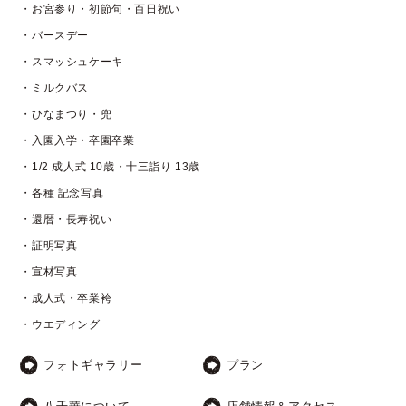
・お宮参り・初節句・百日祝い
・バースデー
・スマッシュケーキ
・ミルクバス
・ひなまつり・兜
・入園入学・卒園卒業
・1/2 成人式 10歳・十三詣り 13歳
・各種 記念写真
・還暦・長寿祝い
・証明写真
・宣材写真
・成人式・卒業袴
・ウエディング
フォトギャラリー
プラン