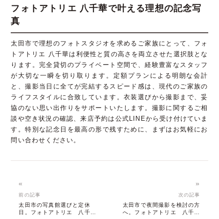
フォトアトリエ 八千華で叶える理想の記念写
真
太田市で理想のフォトスタジオを求めるご家族にとって、フォ
トアトリエ 八千華は利便性と質の高さを両立させた選択肢とな
ります。完全貸切のプライベート空間で、経験豊富なスタッフ
が大切な一瞬を切り取ります。定額プランによる明朗な会計
と、撮影当日に全てが完結するスピード感は、現代のご家族の
ライフスタイルに合致しています。衣装選びから撮影まで、妥
協のない思い出作りをサポートいたします。撮影に関するご相
談や空き状況の確認、来店予約は公式LINEから受け付けていま
す。特別な記念日を最高の形で残すために、まずはお気軽にお
問い合わせください。
«
»
前の記事
次の記事
太田市の写真館選びと定休
太田市で夜間撮影を検討の方
日。フォトアトリエ 八千華
へ。フォトアトリエ 八千華