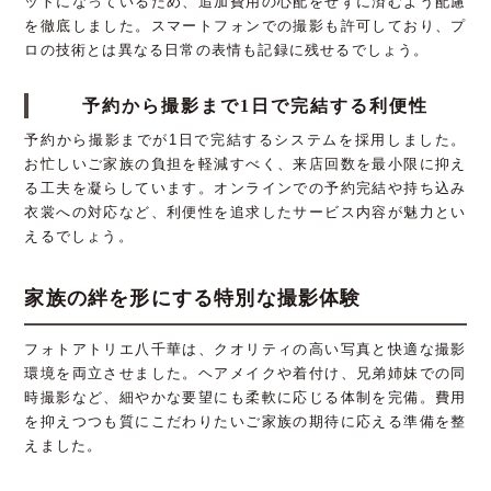
ットになっているため、追加費用の心配をせずに済むよう配慮
を徹底しました。スマートフォンでの撮影も許可しており、プ
ロの技術とは異なる日常の表情も記録に残せるでしょう。
予約から撮影まで1日で完結する利便性
予約から撮影までが1日で完結するシステムを採用しました。
お忙しいご家族の負担を軽減すべく、来店回数を最小限に抑え
る工夫を凝らしています。オンラインでの予約完結や持ち込み
衣裳への対応など、利便性を追求したサービス内容が魅力とい
えるでしょう。
家族の絆を形にする特別な撮影体験
フォトアトリエ八千華は、クオリティの高い写真と快適な撮影
環境を両立させました。ヘアメイクや着付け、兄弟姉妹での同
時撮影など、細やかな要望にも柔軟に応じる体制を完備。費用
を抑えつつも質にこだわりたいご家族の期待に応える準備を整
えました。