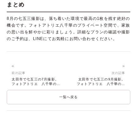
まとめ
8月の七五三撮影は、落ち着いた環境で最高の1枚を残す絶好の
機会です。フォトアトリエ八千華のプライベート空間で、家族
の思い出を鮮やかに彩りましょう。詳細なプランの確認や撮影
のご予約は、LINEにてお気軽にお問い合わせください。
«
»
前の記事
次の記事
太田市で七五三の7月撮影。
太田市で七五三の9月撮影。
フォトアトリエ 八千華の貸
フォトアトリエ 八千華の貸
切スタジオ
切スタジオ体験
一覧へ戻る