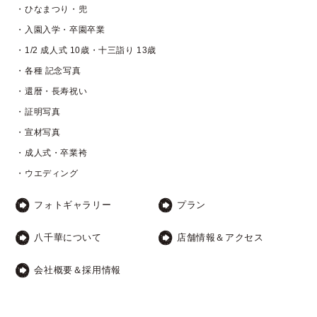
・ひなまつり・兜
・入園入学・卒園卒業
・1/2 成人式 10歳・十三詣り 13歳
・各種 記念写真
・還暦・長寿祝い
・証明写真
・宣材写真
・成人式・卒業袴
・ウエディング
フォトギャラリー
プラン
八千華について
店舗情報＆アクセス
会社概要＆採用情報