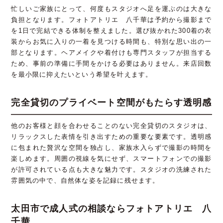
忙しいご家族にとって、何度もスタジオへ足を運ぶのは大きな
負担となります。フォトアトリエ 八千華は予約から撮影まで
を1日で完結できる体制を整えました。選び抜かれた300着の衣
装からお気に入りの一着を見つける時間も、特別な思い出の一
部となります。ヘアメイクや着付けも専門スタッフが担当する
ため、事前の準備に手間をかける必要はありません。来店回数
を最小限に抑えたいという希望を叶えます。
完全貸切のプライベート空間がもたらす透明感
他のお客様と顔を合わせることのない完全貸切のスタジオは、
リラックスした表情を引き出すための重要な要素です。透明感
に包まれた贅沢な空間を独占し、家族水入らずで撮影の時間を
楽しめます。周囲の視線を気にせず、スマートフォンでの撮影
が許可されている点も大きな魅力です。スタジオの洗練された
雰囲気の中で、自然体な姿を記録に残せます。
太田市で成人式の相談ならフォトアトリエ 八
千華