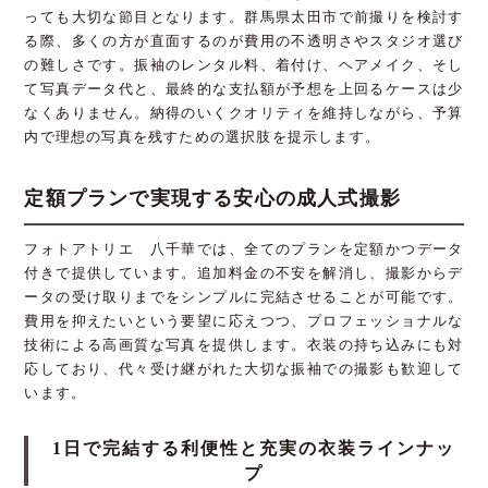
っても大切な節目となります。群馬県太田市で前撮りを検討す
る際、多くの方が直面するのが費用の不透明さやスタジオ選び
の難しさです。振袖のレンタル料、着付け、ヘアメイク、そし
て写真データ代と、最終的な支払額が予想を上回るケースは少
なくありません。納得のいくクオリティを維持しながら、予算
内で理想の写真を残すための選択肢を提示します。
定額プランで実現する安心の成人式撮影
フォトアトリエ 八千華では、全てのプランを定額かつデータ
付きで提供しています。追加料金の不安を解消し、撮影からデ
ータの受け取りまでをシンプルに完結させることが可能です。
費用を抑えたいという要望に応えつつ、プロフェッショナルな
技術による高画質な写真を提供します。衣装の持ち込みにも対
応しており、代々受け継がれた大切な振袖での撮影も歓迎して
います。
1日で完結する利便性と充実の衣装ラインナッ
プ