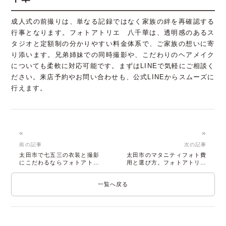
成人式の前撮りは、単なる記録ではなく家族の絆を再確認する
行事となります。フォトアトリエ 八千華は、透明感のあるス
タジオと定額制の分かりやすい料金体系で、ご家族の想いに寄
り添います。兄弟姉妹での同時撮影や、こだわりのヘアメイク
についても柔軟に対応可能です。まずはLINEで気軽にご相談く
ださい。来店予約やお問い合わせも、公式LINEからスムーズに
行えます。
«
»
前の記事
次の記事
太田市で七五三の衣装と撮影
太田市のマタニティフォト費
にこだわるならフォトアトリ
用と選び方。フォトアトリエ
エ 八千華
八千華で叶う貸切撮影
一覧へ戻る