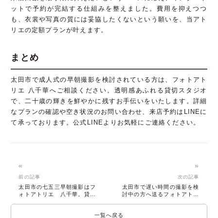
ットで予約が完結する仕組みを整えました。費用を抑えつつ
も、衣裳や写真の質には妥協したくないという願いを、当アト
リエの定額プランが叶えます。
まとめ
太田市で成人式の早朝撮影を検討されている方は、フォトアト
リエ 八千華へご相談ください。透明感あふれる貸切スタジオ
で、二十歳の輝きを鮮やかに残すお手伝いをいたします。詳細
なプランの確認や空き状況のお問い合わせ、来店予約はLINEに
て承っております。公式LINEよりお気軽にご連絡ください。
«
»
前の記事
次の記事
太田市の七五三早朝撮影はフ
太田市で遅い時間の撮影を検
ォトアトリエ 八千華。貸切
討中の方へ送るフォトアトリ
空間で特別な1枚を
エ八千華の提案
一覧へ戻る