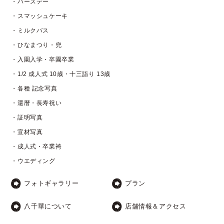
・バースデー
・スマッシュケーキ
・ミルクバス
・ひなまつり・兜
・入園入学・卒園卒業
・1/2 成人式 10歳・十三詣り 13歳
・各種 記念写真
・還暦・長寿祝い
・証明写真
・宣材写真
・成人式・卒業袴
・ウエディング
フォトギャラリー
プラン
八千華について
店舗情報＆アクセス