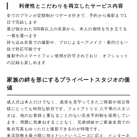
利便性とこだわりを両立したサービス内容
全てのプランが定額制かつデータ付きで、予約から撮影まで1
日で完結します
選び抜かれた300着以上の衣裳から、本人の個性を引き立てる
一着を選べます
持ち込み衣裳での撮影や、プロによるヘアメイク・着付けも一
括で対応可能です
撮影中のスマートフォン使用が許可されており、オフショット
の記録も楽しめます
家族の絆を形にするプライベートスタジオの価
値
成人式は本人だけでなく、成長を見守ってきたご両親や祖父母
様にとっても特別な節目です。フォトアトリエ 八千華のスタジ
オは、他のお客様と重なることのない完全予約制を採用してい
ます。周囲に気兼ねすることなく、兄弟姉妹やご家族全員での
集合写真もゆったりと撮影できるのが特徴です。
来店回数を最小限に抑えたいというニーズに応え、インターネ