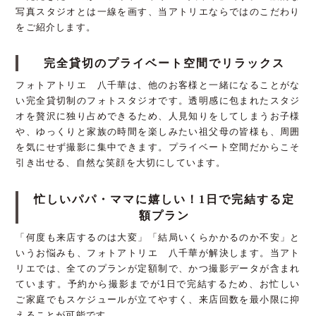
写真スタジオとは一線を画す、当アトリエならではのこだわり
をご紹介します。
完全貸切のプライベート空間でリラックス
フォトアトリエ 八千華は、他のお客様と一緒になることがな
い完全貸切制のフォトスタジオです。透明感に包まれたスタジ
オを贅沢に独り占めできるため、人見知りをしてしまうお子様
や、ゆっくりと家族の時間を楽しみたい祖父母の皆様も、周囲
を気にせず撮影に集中できます。プライベート空間だからこそ
引き出せる、自然な笑顔を大切にしています。
忙しいパパ・ママに嬉しい！1日で完結する定
額プラン
「何度も来店するのは大変」「結局いくらかかるのか不安」と
いうお悩みも、フォトアトリエ 八千華が解決します。当アト
リエでは、全てのプランが定額制で、かつ撮影データが含まれ
ています。予約から撮影までが1日で完結するため、お忙しい
ご家庭でもスケジュールが立てやすく、来店回数を最小限に抑
えることが可能です。