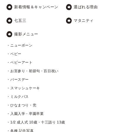
新着情報＆キャンペーン
選ばれる理由
七五三
マタニティ
撮影メニュー
・ニューボーン
・ベビー
・ベビーアート
・お宮参り・初節句・百日祝い
・バースデー
・スマッシュケーキ
・ミルクバス
・ひなまつり・兜
・入園入学・卒園卒業
・1/2 成人式 10歳・十三詣り 13歳
・各種 記念写真