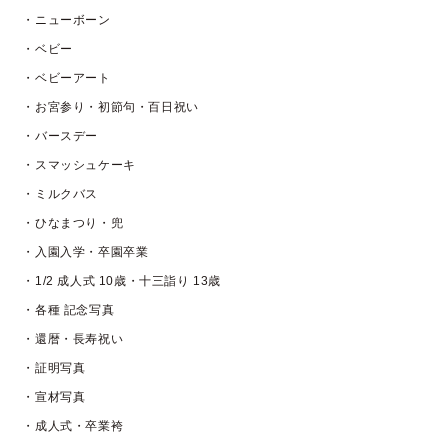
・ニューボーン
・ベビー
・ベビーアート
・お宮参り・初節句・百日祝い
・バースデー
・スマッシュケーキ
・ミルクバス
・ひなまつり・兜
・入園入学・卒園卒業
・1/2 成人式 10歳・十三詣り 13歳
・各種 記念写真
・還暦・長寿祝い
・証明写真
・宣材写真
・成人式・卒業袴