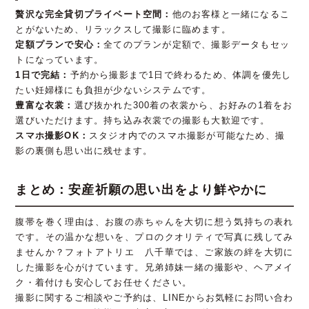
贅沢な完全貸切プライベート空間：
他のお客様と一緒になるこ
とがないため、リラックスして撮影に臨めます。
定額プランで安心：
全てのプランが定額で、撮影データもセッ
トになっています。
1日で完結：
予約から撮影まで1日で終わるため、体調を優先し
たい妊婦様にも負担が少ないシステムです。
豊富な衣裳：
選び抜かれた300着の衣裳から、お好みの1着をお
選びいただけます。持ち込み衣裳での撮影も大歓迎です。
スマホ撮影OK：
スタジオ内でのスマホ撮影が可能なため、撮
影の裏側も思い出に残せます。
まとめ：安産祈願の思い出をより鮮やかに
腹帯を巻く理由は、お腹の赤ちゃんを大切に想う気持ちの表れ
です。その温かな想いを、プロのクオリティで写真に残してみ
ませんか？フォトアトリエ 八千華では、ご家族の絆を大切に
した撮影を心がけています。兄弟姉妹一緒の撮影や、ヘアメイ
ク・着付けも安心してお任せください。
撮影に関するご相談やご予約は、LINEからお気軽にお問い合わ