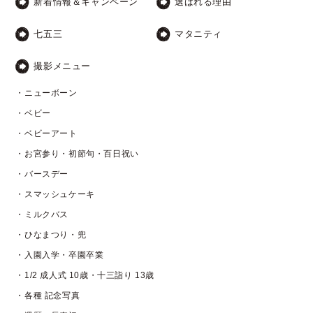
新着情報＆キャンペーン
選ばれる理由
七五三
マタニティ
撮影メニュー
・ニューボーン
・ベビー
・ベビーアート
・お宮参り・初節句・百日祝い
・バースデー
・スマッシュケーキ
・ミルクバス
・ひなまつり・兜
・入園入学・卒園卒業
・1/2 成人式 10歳・十三詣り 13歳
・各種 記念写真