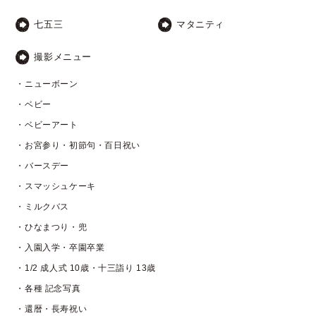
七五三
マタニティ
撮影メニュー
・ニューボーン
・ベビー
・ベビーアート
・お宮参り・初節句・百日祝い
・バースデー
・スマッシュケーキ
・ミルクバス
・ひなまつり・兜
・入園入学・卒園卒業
・1/2 成人式 10歳・十三詣り 13歳
・各種 記念写真
・還暦・長寿祝い