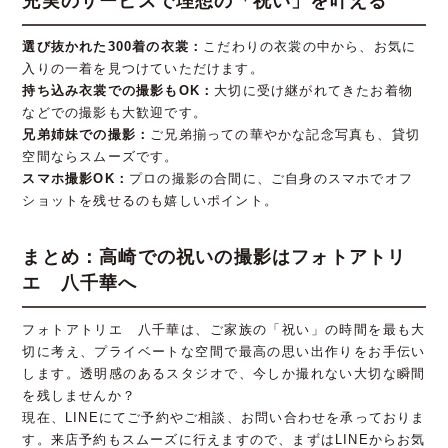
充実のサービスで理想の「祝い」を叶える
選び抜かれた300着の衣裳：
こだわりの衣裳の中から、お気に
入りの一着を見つけていただけます。
持ち込み衣裳での撮影もOK：
大切に受け継がれてきたお着物
などでの撮影も大歓迎です。
兄弟姉妹での撮影：
ご兄弟揃っての華やかな記念写真も、貸切
空間ならスムーズです。
スマホ撮影OK：
プロの撮影の合間に、ご自身のスマホでオフ
ショットを残せるのも嬉しいポイント。
まとめ：高崎での祝いの撮影はフォトアトリ
エ 八千華へ
フォトアトリエ 八千華は、ご家族の「祝い」の時間を最も大
切に考え、プライベートな空間で最高の思い出作りをお手伝い
します。透明感のあるスタジオで、今しか撮れない大切な瞬間
を残しませんか？
現在、LINEにてご予約やご相談、お問い合わせを承っておりま
す。来店予約もスムーズに行えますので、まずはLINEからお気