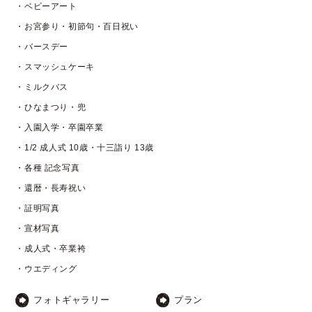
・ベビーアート
・お宮参り・初節句・百日祝い
・バースデー
・スマッシュケーキ
・ミルクバス
・ひなまつり・兜
・入園入学・卒園卒業
・1/2 成人式 10歳・十三詣り 13歳
・各種 記念写真
・還暦・長寿祝い
・証明写真
・宣材写真
・成人式・卒業袴
・ウエディング
フォトギャラリー
プラン