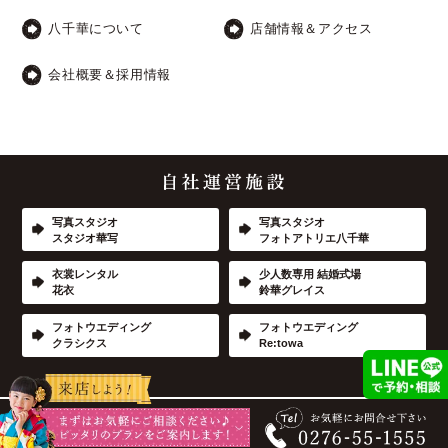
八千華について
店舗情報＆アクセス
会社概要＆採用情報
写真スタジオ
写真スタジオ
スタジオ華写
フォトアトリエ八千華
衣裳レンタル
少人数専用 結婚式場
花衣
鈴華グレイス
フォトウエディング
フォトウエディング
クラシクス
Re:towa