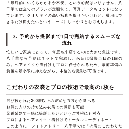
「最終的にいくらかかるか不安」という心配はいりません。八
千華では全てのプランが定額制で、写真データもセットになっ
ています。クオリティの高い写真を撮りたいけれど、費用はで
きるだけ抑えたいというニーズにしっかりとお応えします。
3. 予約から撮影まで1日で完結するスムーズな
流れ
忙しいご家族にとって、何度も来店するのは大きな負担です。
八千華なら予約はネットで完結し、来店は撮影当日の1回の
み。ヘアメイクや着付けもプロに任せられるため、事前準備の
負担を最小限に抑えながら、本格的な撮影が可能です。
こだわりの衣裳とプロの技術で最高の1枚を
選び抜かれた300着以上の豊富な衣裳から選べる
お気に入りの持ち込み衣裳での撮影も可能
兄弟姉妹で一緒に撮影したいというご希望にも対応
プロによるヘアメイク・着付けでトータルコーディネート
このように、フォトアトリエ 八千華では「衣裳にこだわりた