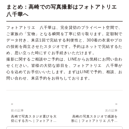
まとめ：高崎での写真撮影はフォトアトリエ
八千華へ
フォトアトリエ 八千華は、完全貸切のプライベート空間で、
ご家族の「宝物」となる瞬間を丁寧に切り取ります。定額制で
データ付き、来店1回で完結する利便性と、300着の衣裳やプロ
の技術を両立させたスタジオです。予約はネットで完結するた
め、思い立った時にすぐお手続きいただけます。
撮影に関するご相談やご予約は、LINEからお気軽にお問い合わ
せください。皆様の大切な節目を、フォトアトリエ 八千華が
心を込めてお手伝いいたします。まずはLINEで予約、相談、お
問い合わせ、来店予約をお待ちしております。
«
»
前の記事
次の記事
高崎で写真スタジオ選びを大
高崎の写真スタジオで感謝を
切にする方へ｜フォトアトリ
形に｜フォトアトリエ 八千華
エ 八千華
で撮る家族の絆