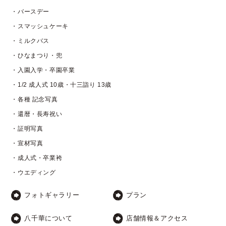
・バースデー
・スマッシュケーキ
・ミルクバス
・ひなまつり・兜
・入園入学・卒園卒業
・1/2 成人式 10歳・十三詣り 13歳
・各種 記念写真
・還暦・長寿祝い
・証明写真
・宣材写真
・成人式・卒業袴
・ウエディング
フォトギャラリー
プラン
八千華について
店舗情報＆アクセス