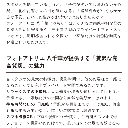
スタジオを探しているけれど、「子供が泣いてしまわないか心
配」「他のお客さんの目が気になる」「追加料金がいくらかか
るか不安」といった悩みをお持ちではありませんか？
フォトアトリエ 八千華（やちか）は、そんなご両親や祖父母の
皆様の想いに寄り添う、完全貸切型のプライベートフォトスタ
ジオです。透明感あふれる空間で、ご家族だけの特別な時間を
お過ごしいただけます。
フォトアトリエ 八千華が提供する「贅沢な完
全貸切」の魅力
当スタジオの最大の特徴は、撮影時間中、他のお客様と一緒に
なることがない完全プライベート空間であることです。
リラックスできる環境：
人見知りや場所見知りをしてしまうお
子様でも、ご家族だけの空間なら自然な笑顔がこぼれます。
待ち時間なしの1日完結：
予約から撮影までが1日で完結。何度
も来店する必要がなく、忙しいご家族にも最適です。
スマホ撮影OK：
プロの撮影中や合間に、ご自身のスマホでオ
フショットを撮影いただけます。思い出をその場でも残せるの