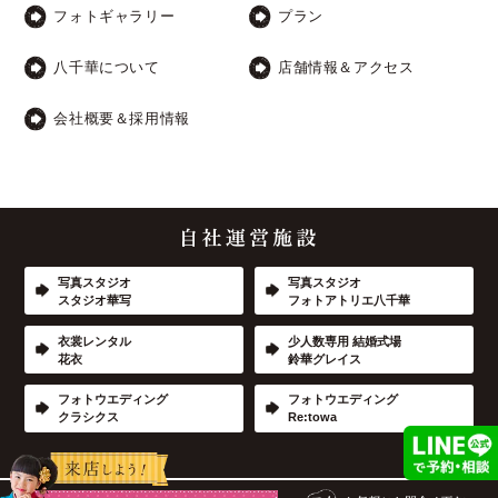
フォトギャラリー
プラン
八千華について
店舗情報＆アクセス
会社概要＆採用情報
写真スタジオ
写真スタジオ
スタジオ華写
フォトアトリエ八千華
衣裳レンタル
少人数専用 結婚式場
花衣
鈴華グレイス
フォトウエディング
フォトウエディング
クラシクス
Re:towa