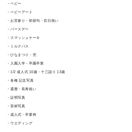
・ベビー
・ベビーアート
・お宮参り・初節句・百日祝い
・バースデー
・スマッシュケーキ
・ミルクバス
・ひなまつり・兜
・入園入学・卒園卒業
・1/2 成人式 10歳・十三詣り 13歳
・各種 記念写真
・還暦・長寿祝い
・証明写真
・宣材写真
・成人式・卒業袴
・ウエディング