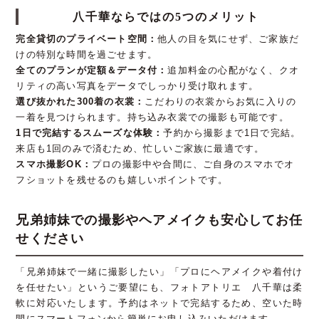
八千華ならではの5つのメリット
完全貸切のプライベート空間：
他人の目を気にせず、ご家族だ
けの特別な時間を過ごせます。
全てのプランが定額＆データ付：
追加料金の心配がなく、クオ
リティの高い写真をデータでしっかり受け取れます。
選び抜かれた300着の衣裳：
こだわりの衣裳からお気に入りの
一着を見つけられます。持ち込み衣裳での撮影も可能です。
1日で完結するスムーズな体験：
予約から撮影まで1日で完結。
来店も1回のみで済むため、忙しいご家族に最適です。
スマホ撮影OK：
プロの撮影中や合間に、ご自身のスマホでオ
フショットを残せるのも嬉しいポイントです。
兄弟姉妹での撮影やヘアメイクも安心してお任
せください
「兄弟姉妹で一緒に撮影したい」「プロにヘアメイクや着付け
を任せたい」というご要望にも、フォトアトリエ 八千華は柔
軟に対応いたします。予約はネットで完結するため、空いた時
間にスマートフォンから簡単にお申し込みいただけます。