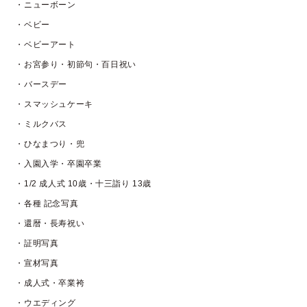
・ニューボーン
・ベビー
・ベビーアート
・お宮参り・初節句・百日祝い
・バースデー
・スマッシュケーキ
・ミルクバス
・ひなまつり・兜
・入園入学・卒園卒業
・1/2 成人式 10歳・十三詣り 13歳
・各種 記念写真
・還暦・長寿祝い
・証明写真
・宣材写真
・成人式・卒業袴
・ウエディング