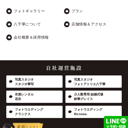
フォトギャラリー
プラン
八千華について
店舗情報＆アクセス
会社概要＆採用情報
写真スタジオ
写真スタジオ
スタジオ華写
フォトアトリエ八千華
衣裳レンタル
少人数専用 結婚式場
花衣
鈴華グレイス
フォトウエディング
フォトウエディング
クラシクス
Re:towa