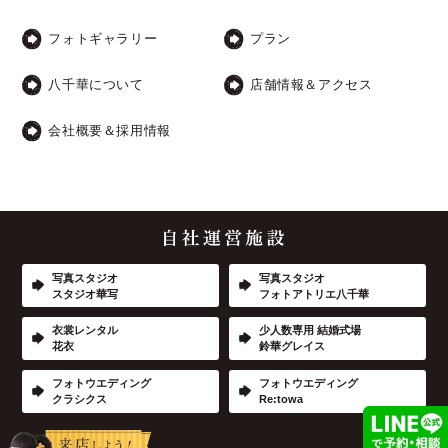
フォトギャラリー
プラン
八千華について
店舗情報＆アクセス
会社概要＆採用情報
写真スタジオ
写真スタジオ
スタジオ華写
フォトアトリエ八千華
衣裳レンタル
少人数専用 結婚式場
花衣
鈴華グレイス
フォトウエディング
フォトウエディング
クラシクス
Re:towa