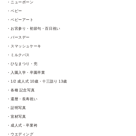
・ニューボーン
・ベビー
・ベビーアート
・お宮参り・初節句・百日祝い
・バースデー
・スマッシュケーキ
・ミルクバス
・ひなまつり・兜
・入園入学・卒園卒業
・1/2 成人式 10歳・十三詣り 13歳
・各種 記念写真
・還暦・長寿祝い
・証明写真
・宣材写真
・成人式・卒業袴
・ウエディング