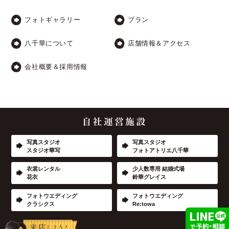
フォトギャラリー
プラン
八千華について
店舗情報＆アクセス
会社概要＆採用情報
写真スタジオ
写真スタジオ
スタジオ華写
フォトアトリエ八千華
衣裳レンタル
少人数専用 結婚式場
花衣
鈴華グレイス
フォトウエディング
フォトウエディング
クラシクス
Re:towa