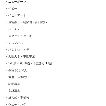
・ニューボーン
・ベビー
・ベビーアート
・お宮参り・初節句・百日祝い
・バースデー
・スマッシュケーキ
・ミルクバス
・ひなまつり・兜
・入園入学・卒園卒業
・1/2 成人式 10歳・十三詣り 13歳
・各種 記念写真
・還暦・長寿祝い
・証明写真
・宣材写真
・成人式・卒業袴
・ウエディング