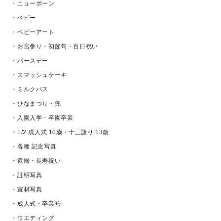
・ニューボーン
・ベビー
・ベビーアート
・お宮参り・初節句・百日祝い
・バースデー
・スマッシュケーキ
・ミルクバス
・ひなまつり・兜
・入園入学・卒園卒業
・1/2 成人式 10歳・十三詣り 13歳
・各種 記念写真
・還暦・長寿祝い
・証明写真
・宣材写真
・成人式・卒業袴
・ウエディング