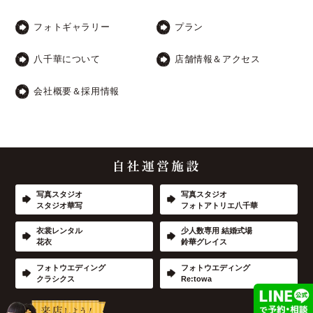
フォトギャラリー
プラン
八千華について
店舗情報＆アクセス
会社概要＆採用情報
写真スタジオ
写真スタジオ
スタジオ華写
フォトアトリエ八千華
衣裳レンタル
少人数専用 結婚式場
花衣
鈴華グレイス
フォトウエディング
フォトウエディング
クラシクス
Re:towa