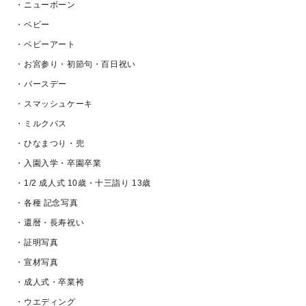
・ニューボーン
・ベビー
・ベビーアート
・お宮参り・初節句・百日祝い
・バースデー
・スマッシュケーキ
・ミルクバス
・ひなまつり・兜
・入園入学・卒園卒業
・1/2 成人式 10歳・十三詣り 13歳
・各種 記念写真
・還暦・長寿祝い
・証明写真
・宣材写真
・成人式・卒業袴
・ウエディング