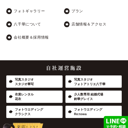
フォトギャラリー
プラン
八千華について
店舗情報＆アクセス
会社概要＆採用情報
写真スタジオ
写真スタジオ
スタジオ華写
フォトアトリエ八千華
衣裳レンタル
少人数専用 結婚式場
花衣
鈴華グレイス
フォトウエディング
フォトウエディング
クラシクス
Re:towa