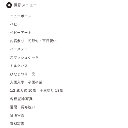
撮影メニュー
・ニューボーン
・ベビー
・ベビーアート
・お宮参り・初節句・百日祝い
・バースデー
・スマッシュケーキ
・ミルクバス
・ひなまつり・兜
・入園入学・卒園卒業
・1/2 成人式 10歳・十三詣り 13歳
・各種 記念写真
・還暦・長寿祝い
・証明写真
・宣材写真