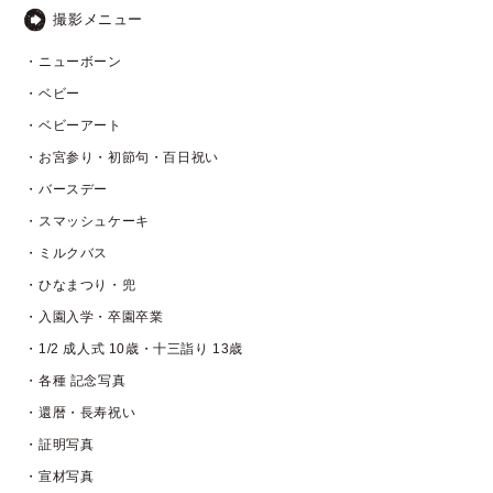
撮影メニュー
・ニューボーン
・ベビー
・ベビーアート
・お宮参り・初節句・百日祝い
・バースデー
・スマッシュケーキ
・ミルクバス
・ひなまつり・兜
・入園入学・卒園卒業
・1/2 成人式 10歳・十三詣り 13歳
・各種 記念写真
・還暦・長寿祝い
・証明写真
・宣材写真