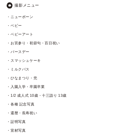
撮影メニュー
・ニューボーン
・ベビー
・ベビーアート
・お宮参り・初節句・百日祝い
・バースデー
・スマッシュケーキ
・ミルクバス
・ひなまつり・兜
・入園入学・卒園卒業
・1/2 成人式 10歳・十三詣り 13歳
・各種 記念写真
・還暦・長寿祝い
・証明写真
・宣材写真