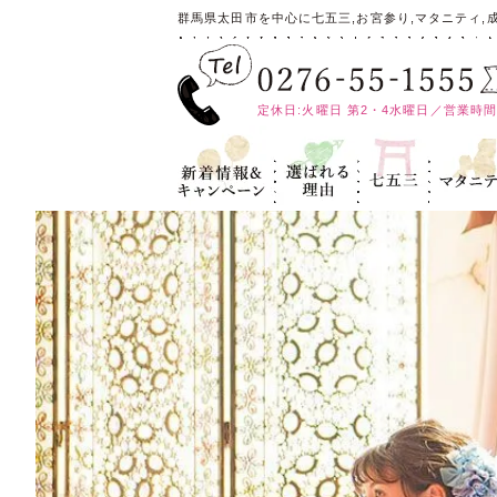
群馬県太田市を中心に七五三,お宮参り,マタニティ,
定休日:火曜日 第2・4水曜日／営業時間:10
新着情報＆キ
選ばれる理
七五三
マタニテ
ャンペーン
由