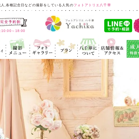
成人,各種記念日などの撮影をしている人気の
フォトアトリエ八千華
:00～18:00
ィ
記念写真
フォトギャラ
プラン
八千華につ
店舗情報＆ア
成人式
リー
いて
クセス