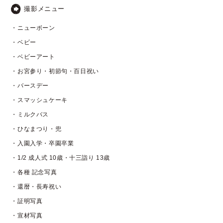
撮影メニュー
・ニューボーン
・ベビー
・ベビーアート
・お宮参り・初節句・百日祝い
・バースデー
・スマッシュケーキ
・ミルクバス
・ひなまつり・兜
・入園入学・卒園卒業
・1/2 成人式 10歳・十三詣り 13歳
・各種 記念写真
・還暦・長寿祝い
・証明写真
・宣材写真