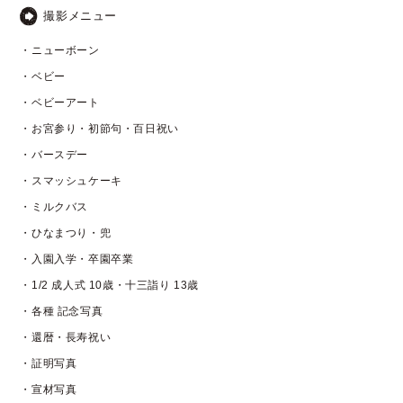
撮影メニュー
・ニューボーン
・ベビー
・ベビーアート
・お宮参り・初節句・百日祝い
・バースデー
・スマッシュケーキ
・ミルクバス
・ひなまつり・兜
・入園入学・卒園卒業
・1/2 成人式 10歳・十三詣り 13歳
・各種 記念写真
・還暦・長寿祝い
・証明写真
・宣材写真