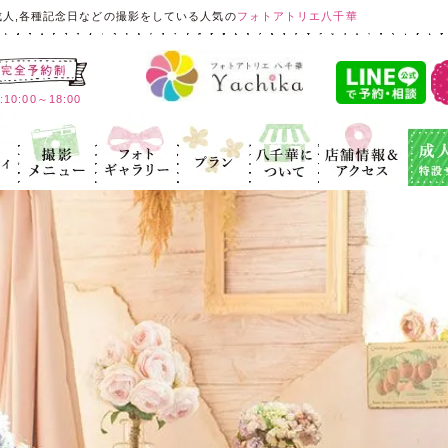
成人,各種記念日などの撮影をしている人気の
フォトアトリエ八千華
:00～18:00
ィ
記念写真
フォトギャラ
プラン
八千華につ
店舗情報＆ア
成人式
リー
いて
クセス