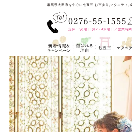
群馬県太田市を中心に七五三,お宮参り,マタニティ,
定休日:火曜日 第2・4水曜日／営業時間:10
新着情報＆キ
選ばれる理
七五三
マタニテ
ャンペーン
由