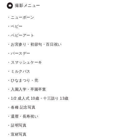
撮影メニュー
・ニューボーン
・ベビー
・ベビーアート
・お宮参り・初節句・百日祝い
・バースデー
・スマッシュケーキ
・ミルクバス
・ひなまつり・兜
・入園入学・卒園卒業
・1/2 成人式 10歳・十三詣り 13歳
・各種 記念写真
・還暦・長寿祝い
・証明写真
・宣材写真