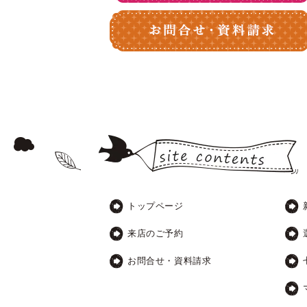
トップページ
来店のご予約
お問合せ・資料請求