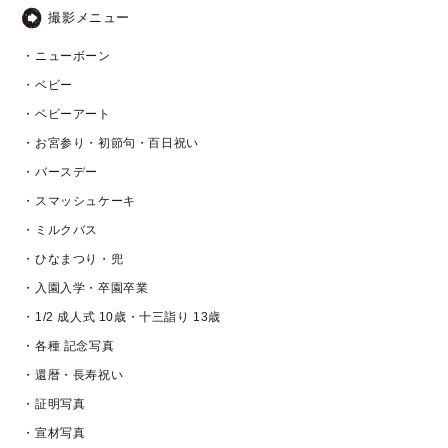
撮影メニュー
・ニューボーン
・ベビー
・ベビーアート
・お宮参り・初節句・百日祝い
・バースデー
・スマッシュケーキ
・ミルクバス
・ひなまつり・兜
・入園入学・卒園卒業
・1/2 成人式 10歳・十三詣り 13歳
・各種 記念写真
・還暦・長寿祝い
・証明写真
・宣材写真