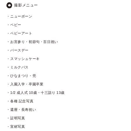
撮影メニュー
・ニューボーン
・ベビー
・ベビーアート
・お宮参り・初節句・百日祝い
・バースデー
・スマッシュケーキ
・ミルクバス
・ひなまつり・兜
・入園入学・卒園卒業
・1/2 成人式 10歳・十三詣り 13歳
・各種 記念写真
・還暦・長寿祝い
・証明写真
・宣材写真