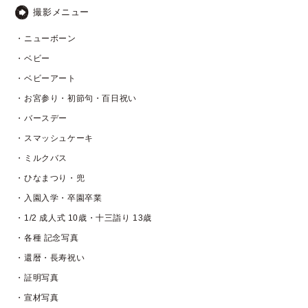
撮影メニュー
・ニューボーン
・ベビー
・ベビーアート
・お宮参り・初節句・百日祝い
・バースデー
・スマッシュケーキ
・ミルクバス
・ひなまつり・兜
・入園入学・卒園卒業
・1/2 成人式 10歳・十三詣り 13歳
・各種 記念写真
・還暦・長寿祝い
・証明写真
・宣材写真