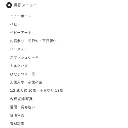
撮影メニュー
・ニューボーン
・ベビー
・ベビーアート
・お宮参り・初節句・百日祝い
・バースデー
・スマッシュケーキ
・ミルクバス
・ひなまつり・兜
・入園入学・卒園卒業
・1/2 成人式 10歳・十三詣り 13歳
・各種 記念写真
・還暦・長寿祝い
・証明写真
・宣材写真