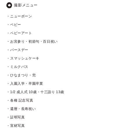
撮影メニュー
・ニューボーン
・ベビー
・ベビーアート
・お宮参り・初節句・百日祝い
・バースデー
・スマッシュケーキ
・ミルクバス
・ひなまつり・兜
・入園入学・卒園卒業
・1/2 成人式 10歳・十三詣り 13歳
・各種 記念写真
・還暦・長寿祝い
・証明写真
・宣材写真