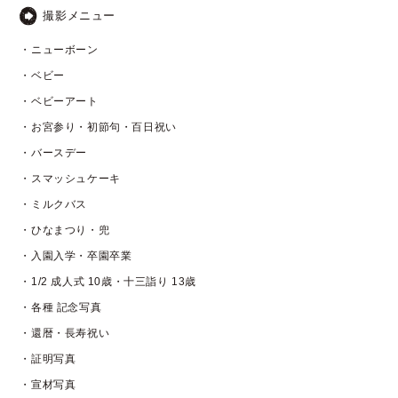
撮影メニュー
・ニューボーン
・ベビー
・ベビーアート
・お宮参り・初節句・百日祝い
・バースデー
・スマッシュケーキ
・ミルクバス
・ひなまつり・兜
・入園入学・卒園卒業
・1/2 成人式 10歳・十三詣り 13歳
・各種 記念写真
・還暦・長寿祝い
・証明写真
・宣材写真